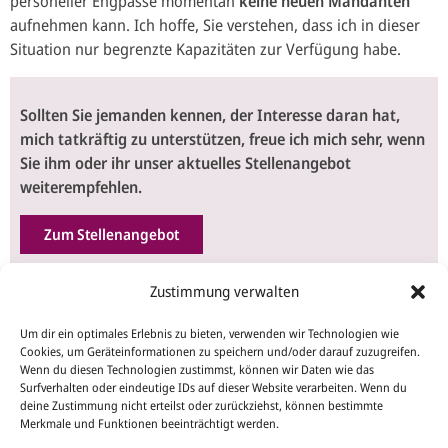
personeller Engpässe momentan
keine neuen Mandanten
aufnehmen kann. Ich hoffe, Sie verstehen, dass ich in dieser
Christina Bischof
Situation nur begrenzte Kapazitäten zur Verfügung habe.
Steuerberaterin
Maximilianstraße 16
Sollten Sie jemanden kennen, der Interesse daran hat,
53111 Bonn
mich tatkräftig zu unterstützen, freue ich mich sehr, wenn
Sie ihm oder ihr unser aktuelles Stellenangebot
Telefon:
weiterempfehlen.
+49 228 – 286 292 10
E-Mail:
Zum Stellenangebot
kontakt@bischof-stb.de
Ich danke Ihnen vielmals für Ihr Verständnis und hoffe, bald
Zustimmung verwalten
wieder für Sie da sein zu können.
Öffnungszeiten:
Um dir ein optimales Erlebnis zu bieten, verwenden wir Technologien wie
Cookies, um Geräteinformationen zu speichern und/oder darauf zuzugreifen.
Mit den besten Grüßen
Montag bis Donnerstag:
Wenn du diesen Technologien zustimmst, können wir Daten wie das
Surfverhalten oder eindeutige IDs auf dieser Website verarbeiten. Wenn du
Christina Bischof
08.30 Uhr – 12.30 Uhr und
deine Zustimmung nicht erteilst oder zurückziehst, können bestimmte
13.30 Uhr – 17.30 Uhr
Merkmale und Funktionen beeinträchtigt werden.