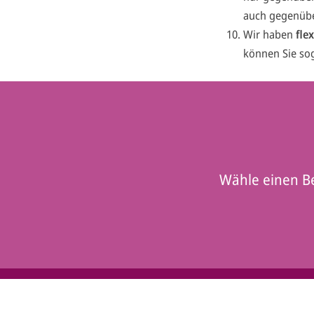
auch gegenübe
Wir haben
fle
können Sie so
Wähle einen Be