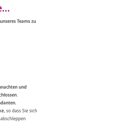
...
l unseres Teams zu
hnachten und
chlossen
.
ndanten
.
ke
, so dass Sie sich
n abschleppen