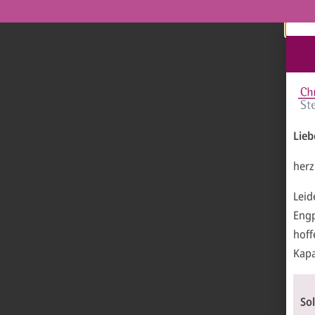
Lieb
herz
Leid
Eng
hoff
Kapa
So