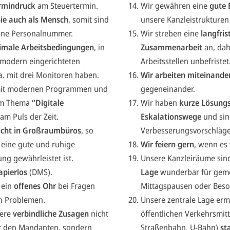
ermindruck
am Steuertermin.
Wir gewähren eine
gute 
Sie auch als Mensch
, somit sind
unsere Kanzleistrukturen
eine Personalnummer.
Wir streben eine
langfris
imale Arbeitsbedingungen
, in
Zusammenarbeit
an, dah
 modern eingerichteten
Arbeitsstellen unbefristet
.a. mit drei Monitoren haben.
Wir arbeiten miteinande
 mit modernen Programmen und
gegeneinander.
im Thema
“Digitale
Wir haben
kurze Lösungs
am Puls der Zeit.
Eskalationswege
und sin
icht in Großraumbüros
, so
Verbesserungsvorschläge 
 eine gute und ruhige
Wir feiern gern
, wenn es 
g gewährleistet ist.
Unsere Kanzleiräume sin
apierlos
(DMS).
Lage
wunderbar für gem
 ein
offenes Ohr
bei Fragen
Mittagspausen oder Bes
en Problemen.
Unsere zentrale Lage erm
sere
verbindliche Zusagen
nicht
öffentlichen Verkehrsmitt
r den Mandanten, sondern
Straßenbahn, U-Bahn)
sta