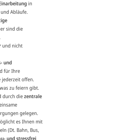
Einarbeitung
in
 und Abläufe.
tige
er sind die
.
r
und nicht
- und
d für Ihre
jederzeit offen.
was zu feiern gibt.
d durch die
zentrale
einsame
orgungen gelegen.
öglicht es Ihnen mit
eln (Dt. Bahn, Bus,
u- und stressfrei