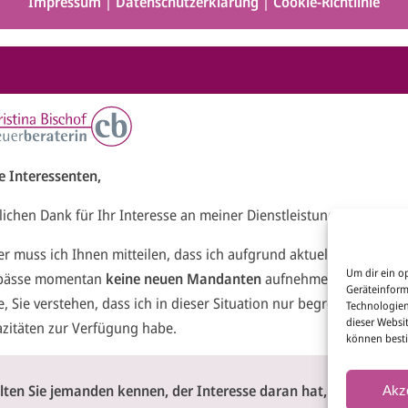
Impressum
|
Datenschutzerklärung
|
Cookie-Richtlinie
e Interessenten,
lichen Dank für Ihr Interesse an meiner Dienstleistung.
er muss ich Ihnen mitteilen, dass ich aufgrund aktueller personell
Um dir ein o
pässe momentan
keine neuen Mandanten
aufnehmen kann. Ich
Geräteinform
e, Sie verstehen, dass ich in dieser Situation nur begrenzte
Technologien
dieser Websi
zitäten zur Verfügung habe.
können best
llten Sie jemanden kennen, der Interesse daran hat, mich
Akz