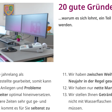
20 gute Gründe
…warum es sich lohnt, ein Tei
werden.
 jahrelang als
Wir haben
zwischen Wei
stellte gearbeitet, somit kann
Neujahr in der Regel ges
e Anliegen und
Probleme
Wir haben nur
nette Ma
eiter
optimal hineinversetzen.
Wir stellen Ihnen
Geträn
re Zeiten sehr gut ge- und
nicht mit Wasserflasche
t kommt es für Sie
seltenst zu
müssen.