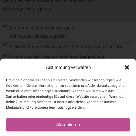
bieten wir die nebenstehenden steuerlichen
Beratungsleistungen an.
Einkommensteuererklärungen /
Lohnsteuerjahresausgleich
Erbschaftsteuererklärung / Schenkungsteuererklärung
Ermittlung der voraussichtlichen Steuerschuld
Zustimmung verwalten
Hochrechnung / Alternativberechnungen bei
unterschiedlichen Szenarien
Um dir ein optimales Erlebnis zu bieten, verwenden wir Technologien wie
Cookies, um Geräteinformationen zu speichern und/oder darauf zuzugreifen.
Prüfung von Steuerbescheiden inklusive
Wenn du diesen Technologien zustimmst, können wir Daten wie das
Einspruchsverfahren
Surfverhalten oder eindeutige IDs auf dieser Website verarbeiten. Wenn du
deine Zustimmung nicht erteilst oder zurückziehst, können bestimmte
Eröterungsverfahren mit dem Finanzamt im Rahmen der
Merkmale und Funktionen beeinträchtigt werden.
Deklaration
Außergerichtliche Rechtsbehelfsverfahren (Einspruch)
Akzeptieren
Antrag auf Nichtveranlagungsbescheinigung