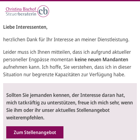
Unsere Leistungen
Liebe Interessenten,
Wir bieten sowohl für Unternehmen als auch für
herzlichen Dank für Ihr Interesse an meiner Dienstleistung.
Privatpersonen maßgeschneiderte Lösungen.
Leider muss ich Ihnen mitteilen, dass ich aufgrund aktueller
Hier finden Sie einen Überblick, was Sie von uns erwarten
personeller Engpässe momentan
keine neuen Mandanten
können.
aufnehmen kann. Ich hoffe, Sie verstehen, dass ich in dieser
Situation nur begrenzte Kapazitäten zur Verfügung habe.
Sollten Sie jemanden kennen, der Interesse daran hat,
Leistungen für Unternehmen
mich tatkräftig zu unterstützen, freue ich mich sehr, wenn
Sie ihm oder ihr unser aktuelles Stellenangebot
Für folgende selbstständige Personen/juristische
weiterempfehlen.
Personen/Gesellschaften bieten wir die nebenstehenden
Leistungen an:
Zum Stellenangebot