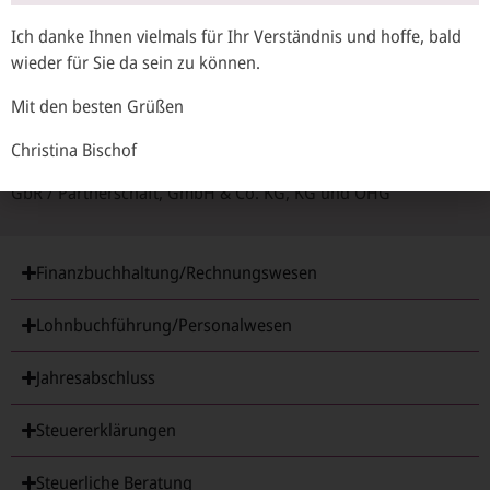
Selbständige Personen
Ich danke Ihnen vielmals für Ihr Verständnis und hoffe, bald
Einzelunternehmer und Freiberufler
wieder für Sie da sein zu können.
Kapitalgesellschaften
Mit den besten Grüßen
GmbH und UG
Christina Bischof
Personengesellschaften
GbR / Partnerschaft, GmbH & Co. KG, KG und OHG
Finanzbuchhaltung/Rechnungswesen
Lohnbuchführung/Personalwesen
Jahresabschluss
Steuererklärungen
Steuerliche Beratung